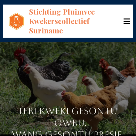
Stichting Pluimvee
Kwekerscollectief
Suriname
STICHTING PLUIMVEE
KWEKERSCOLLECTIEF
SURINAME
LERI KWEKI GESONTU
FOWRU,
WANG GESONTU PRESIE,