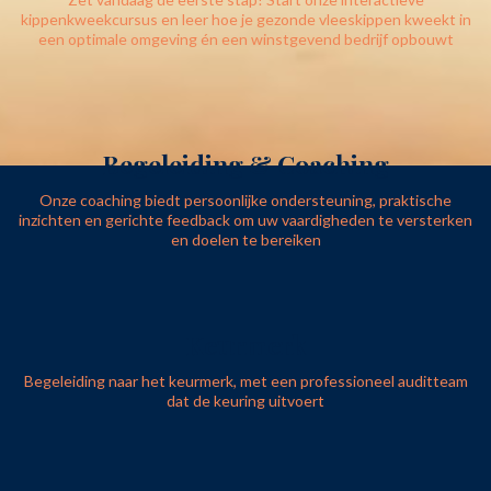
kippenkweekcursus en leer hoe je gezonde vleeskippen kweekt in
een optimale omgeving én een winstgevend bedrijf opbouwt
Begeleiding & Coaching
Onze coaching biedt persoonlijke ondersteuning, praktische
inzichten en gerichte feedback om uw vaardigheden te versterken
en doelen te bereiken
Keurmerk
Begeleiding naar het keurmerk, met een professioneel auditteam
dat de keuring uitvoert